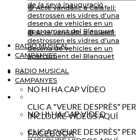
de la seva inauguració
🔴 Acte vandàlic a Calafell:
destrossen els vidres d’una
desena de vehicles en un
aparcament del Blanquet
🔴 Acte vandàlic a Calafell:
destrossen els vidres d’una
RADIO MUSICAL
desena de vehicles en un
CAMPANYES
aparcament del Blanquet
RADIO MUSICAL
CAMPANYES
NO HI HA CAP VÍDEO
CLIC A "VEURE DESPRÈS" PER
NO HI HA CAP VÍDEO
INCLOURE VÍDEOS AQUÍ
CLIC A "VEURE DESPRÈS" PER
FACEBOOK