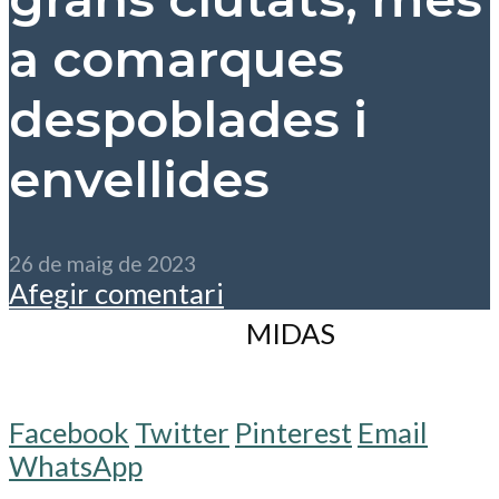
a comarques
despoblades i
envellides
26 de maig de 2023
Afegir comentari
Gemini_Generated_Image_par
Facebook
Twitter
Pinterest
Email
WhatsApp