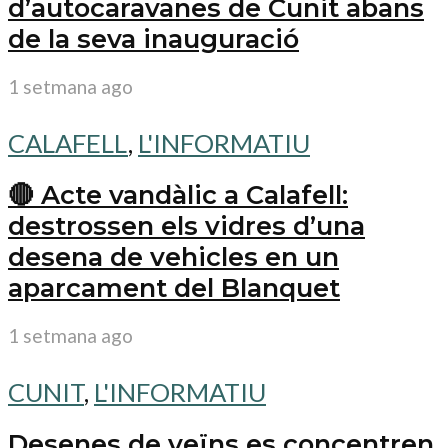
d’autocaravanes de Cunit abans
de la seva inauguració
1 setmana ago
CALAFELL
,
L'INFORMATIU
🔴 Acte vandàlic a Calafell:
destrossen els vidres d’una
desena de vehicles en un
aparcament del Blanquet
1 setmana ago
CUNIT
,
L'INFORMATIU
Desenes de veïns es concentren