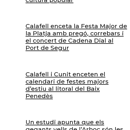
Calafell enceta la Festa Major de
la Platja amb pregó, correbars i
el concert de Cadena Dial al
Port de Segur
Calafell i Cunit enceten el
calendari de festes majors
d’estiu al litoral del Baix
Penedès
Un estudi apunta que els
gegants vells de l’Arboç són les