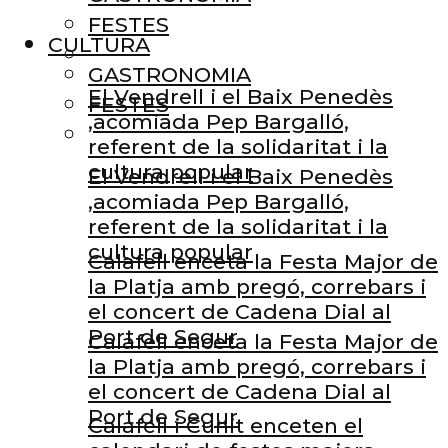
FESTES
CULTURA
GASTRONOMIA
El Vendrell i el Baix Penedès
FESTES
,acomiada Pep Bargalló,
referent de la solidaritat i la
cultura popular
El Vendrell i el Baix Penedès
,acomiada Pep Bargalló,
referent de la solidaritat i la
cultura popular
Calafell enceta la Festa Major de
la Platja amb pregó, correbars i
el concert de Cadena Dial al
Port de Segur
Calafell enceta la Festa Major de
la Platja amb pregó, correbars i
el concert de Cadena Dial al
Port de Segur
Calafell i Cunit enceten el