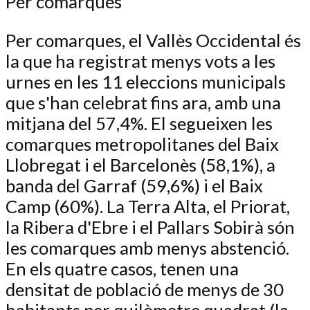
Per comarques
Per comarques, el Vallès Occidental és
la que ha registrat menys vots a les
urnes en les 11 eleccions municipals
que s'han celebrat fins ara, amb una
mitjana del 57,4%. El segueixen les
comarques metropolitanes del Baix
Llobregat i el Barcelonès (58,1%), a
banda del Garraf (59,6%) i el Baix
Camp (60%). La Terra Alta, el Priorat,
la Ribera d'Ebre i el Pallars Sobirà són
les comarques amb menys abstenció.
En els quatre casos, tenen una
densitat de població de menys de 30
habitants per quilòmetre quadrat (la