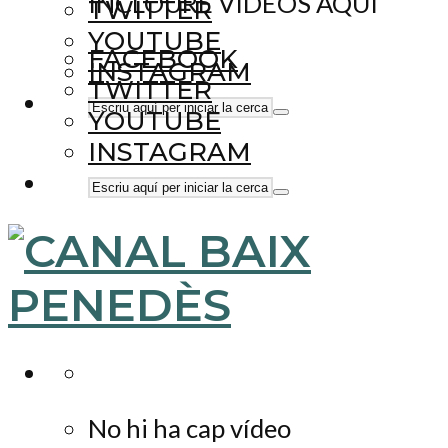
INCLOURE VÍDEOS AQUÍ
TWITTER
YOUTUBE
FACEBOOK
INSTAGRAM
TWITTER
YOUTUBE
INSTAGRAM
No hi ha cap vídeo