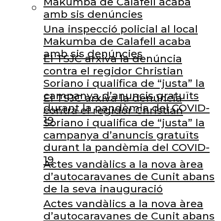
Makumba de Calafell acaba
amb sis denúncies
Una inspecció policial al local
Makumba de Calafell acaba
amb sis denúncies
El TSJC arxiva la denúncia
contra el regidor Christian
Soriano i qualifica de “justa” la
campanya d’anuncis gratuïts
El TSJC arxiva la denúncia
durant la pandèmia del COVID-
contra el regidor Christian
19
Soriano i qualifica de “justa” la
campanya d’anuncis gratuïts
durant la pandèmia del COVID-
19
Actes vandàlics a la nova àrea
d’autocaravanes de Cunit abans
de la seva inauguració
Actes vandàlics a la nova àrea
d’autocaravanes de Cunit abans