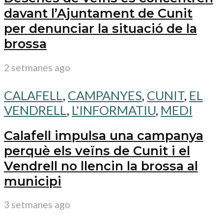
davant l’Ajuntament de Cunit
per denunciar la situació de la
brossa
2 setmanes ago
CALAFELL
,
CAMPANYES
,
CUNIT
,
EL
VENDRELL
,
L'INFORMATIU
,
MEDI
Calafell impulsa una campanya
perquè els veïns de Cunit i el
Vendrell no llencin la brossa al
municipi
3 setmanes ago