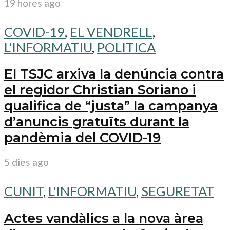
19 hores ago
COVID-19
,
EL VENDRELL
,
L'INFORMATIU
,
POLITICA
El TSJC arxiva la denúncia contra
el regidor Christian Soriano i
qualifica de “justa” la campanya
d’anuncis gratuïts durant la
pandèmia del COVID-19
5 dies ago
CUNIT
,
L'INFORMATIU
,
SEGURETAT
Actes vandàlics a la nova àrea