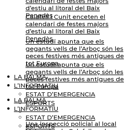
calendari de festes majors
d’estiu al litoral del Baix
Penedès
Calafell i Cunit enceten el
calendari de festes majors
d’estiu al litoral del Baix
Penedès
Un estudi apunta que els
gegants vells de l’Arboç són les
peces festives més antigues de
tot Europa
Un estudi apunta que els
gegants vells de l’Arboç són les
LA BALMA
peces festives més antigues de
L’INFORMATIU
tot Europa
ESTAT D’EMERGENCIA
LA BALMA
ESPORTS
L’INFORMATIU
ESTAT D’EMERGENCIA
Una inspecció policial al local
ESPORTS