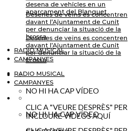
desena de vehicles en un
aparcament del Blanquet
Desenes de veïns es concentren
davant l’Ajuntament de Cunit
per denunciar la situació de la
brossa
Desenes de veïns es concentren
davant l’Ajuntament de Cunit
RADIO MUSICAL
per denunciar la situació de la
CAMPANYES
brossa
RADIO MUSICAL
CAMPANYES
NO HI HA CAP VÍDEO
CLIC A "VEURE DESPRÈS" PER
NO HI HA CAP VÍDEO
INCLOURE VÍDEOS AQUÍ
CLIC A "VEURE DESPRÈS" PER