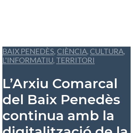
BAIX PENEDÈS
,
CIÈNCIA
,
CULTURA
,
L'INFORMATIU
,
TERRITORI
L’Arxiu Comarcal
del Baix Penedès
continua amb la
digitalització de la