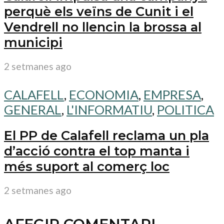
perquè els veïns de Cunit i el
Vendrell no llencin la brossa al
municipi
2 setmanes ago
CALAFELL
,
ECONOMIA
,
EMPRESA
,
GENERAL
,
L'INFORMATIU
,
POLITICA
El PP de Calafell reclama un pla
d’acció contra el top manta i
més suport al comerç loc
2 setmanes ago