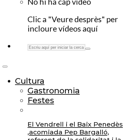
No hi ha cap vídeo
Clic a "Veure desprès" per
incloure vídeos aquí
Cultura
Gastronomia
Festes
El Vendrell i el Baix Penedès
,acomiada Pep Bargalló,
referent de la solidaritat i la