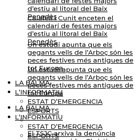
calendari de festes majors
d’estiu al litoral del Baix
Penedès
Calafell i Cunit enceten el
calendari de festes majors
d’estiu al litoral del Baix
Penedès
Un estudi apunta que els
gegants vells de l’Arboç són les
peces festives més antigues de
tot Europa
Un estudi apunta que els
gegants vells de l’Arboç són les
LA BALMA
peces festives més antigues de
L’INFORMATIU
tot Europa
ESTAT D’EMERGENCIA
LA BALMA
ESPORTS
L’INFORMATIU
ESTAT D’EMERGENCIA
El TSJC arxiva la denúncia
ESPORTS