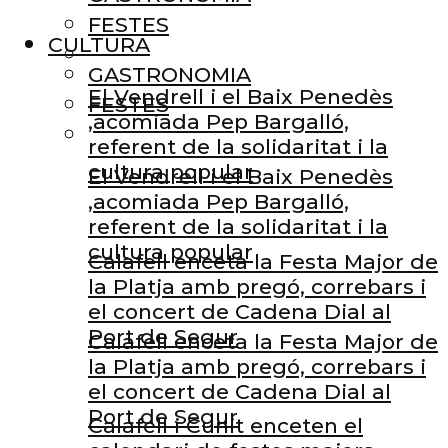
FESTES
CULTURA
GASTRONOMIA
El Vendrell i el Baix Penedès
FESTES
,acomiada Pep Bargalló,
referent de la solidaritat i la
cultura popular
El Vendrell i el Baix Penedès
,acomiada Pep Bargalló,
referent de la solidaritat i la
cultura popular
Calafell enceta la Festa Major de
la Platja amb pregó, correbars i
el concert de Cadena Dial al
Port de Segur
Calafell enceta la Festa Major de
la Platja amb pregó, correbars i
el concert de Cadena Dial al
Port de Segur
Calafell i Cunit enceten el