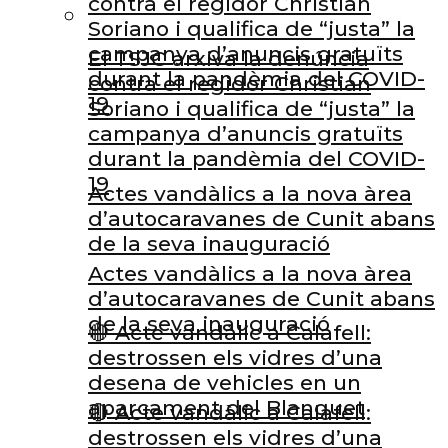
contra el regidor Christian
Soriano i qualifica de “justa” la
campanya d’anuncis gratuïts
El TSJC arxiva la denúncia
durant la pandèmia del COVID-
contra el regidor Christian
19
Soriano i qualifica de “justa” la
campanya d’anuncis gratuïts
durant la pandèmia del COVID-
19
Actes vandàlics a la nova àrea
d’autocaravanes de Cunit abans
de la seva inauguració
Actes vandàlics a la nova àrea
d’autocaravanes de Cunit abans
de la seva inauguració
🔴 Acte vandàlic a Calafell:
destrossen els vidres d’una
desena de vehicles en un
aparcament del Blanquet
🔴 Acte vandàlic a Calafell:
destrossen els vidres d’una