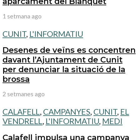
aparcament del Blanquet
1 setmana ago
CUNIT
,
L'INFORMATIU
Desenes de veïns es concentren
davant l’Ajuntament de Cunit
per denunciar la situació de la
brossa
2 setmanes ago
CALAFELL
,
CAMPANYES
,
CUNIT
,
EL
VENDRELL
,
L'INFORMATIU
,
MEDI
Calafell impulsa una campanya