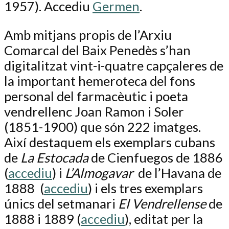
1957). Accediu
Germen
.
Amb mitjans propis de l’Arxiu
Comarcal del Baix Penedès s’han
digitalitzat vint-i-quatre capçaleres de
la important hemeroteca del fons
personal del farmacèutic i poeta
vendrellenc Joan Ramon i Soler
(1851-1900) que són 222 imatges.
Així destaquem els exemplars cubans
de
La Estocada
de Cienfuegos de 1886
(
accediu
) i
L’Almogavar
de l’Havana de
1888 (
accediu
) i els tres exemplars
únics del setmanari
El Vendrellense
de
1888 i 1889 (
accediu
), editat per la