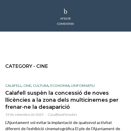
AFEGIR
COMENTARI
CATEGORY - CINE
,
,
,
,
CALAFELL
CINE
CULTURA
ECONOMIA
L'INFORMATIU
Calafell suspèn la concessió de noves
llicències a la zona dels multicinemes per
frenar-ne la desaparició
19 de setembre de 2023
CanalBaixPenedes
L’Ajuntament vol evitar la implantació de qualsevol activitat
diferent de l’exhibició cinematogràfica El ple de l’Ajuntament de