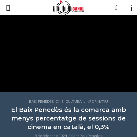
,
,
,
BAIX PENEDÈS
CINE
CULTURA
L'INFORMATIU
El Baix Penedès és la comarca amb
menys percentatge de sessions de
cinema en català, el 0,3%
5 de febrer de 2024
CanalBaixPenedes