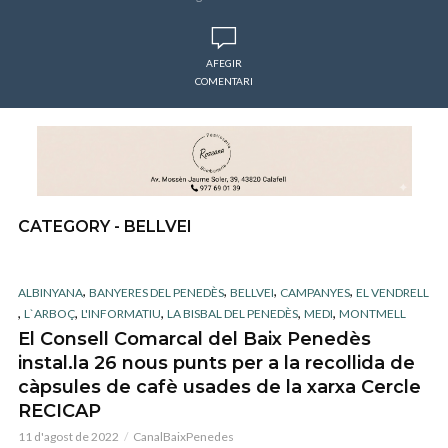
AFEGIR
COMENTARI
CATEGORY - BELLVEI
,
,
,
,
ALBINYANA
BANYERES DEL PENEDÈS
BELLVEI
CAMPANYES
EL VENDRELL
,
,
,
,
,
L`ARBOÇ
L'INFORMATIU
LA BISBAL DEL PENEDÈS
MEDI
MONTMELL
El Consell Comarcal del Baix Penedès
instal.la 26 nous punts per a la recollida de
càpsules de cafè usades de la xarxa Cercle
RECICAP
11 d'agost de 2022
CanalBaixPenedes