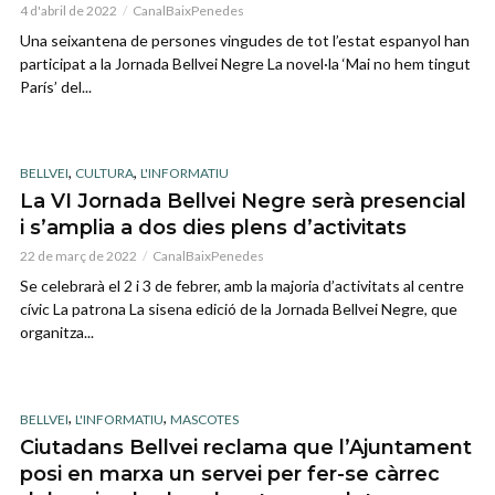
4 d'abril de 2022
CanalBaixPenedes
Una seixantena de persones vingudes de tot l’estat espanyol han
participat a la Jornada Bellvei Negre La novel·la ‘Mai no hem tingut
París’ del...
,
,
BELLVEI
CULTURA
L'INFORMATIU
La VI Jornada Bellvei Negre serà presencial
i s’amplia a dos dies plens d’activitats
22 de març de 2022
CanalBaixPenedes
Se celebrarà el 2 i 3 de febrer, amb la majoria d’activitats al centre
cívic La patrona La sisena edició de la Jornada Bellvei Negre, que
organitza...
,
,
BELLVEI
L'INFORMATIU
MASCOTES
Ciutadans Bellvei reclama que l’Ajuntament
posi en marxa un servei per fer-se càrrec