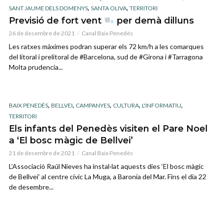
,
,
SANT JAUME DELS DOMENYS
SANTA OLIVA
TERRITORI
Previsió de fort vent
per demà dilluns
26 de desembre de 2021
Canal Baix Penedès
Les ratxes màximes podran superar els 72 km/h a les comarques
del litoral i prelitoral de #Barcelona, sud de #Girona i #Tarragona
Molta prudencia...
,
,
,
,
,
BAIX PENEDÈS
BELLVEI
CAMPANYES
CULTURA
L'INFORMATIU
TERRITORI
Els infants del Penedès visiten el Pare Noel
a ‘El bosc màgic de Bellvei’
21 de desembre de 2021
Canal Baix Penedès
L’Associació Raúl Nieves ha instal·lat aquests dies ‘El bosc màgic
de Bellvei’ al centre cívic La Muga, a Baronia del Mar. Fins el dia 22
de desembre...