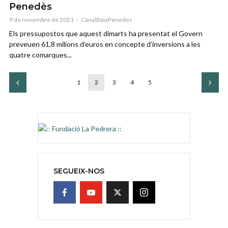
Penedès
9 de novembre de 2021
CanalBaixPenedes
Els pressupostos que aquest dimarts ha presentat el Govern
preveuen 61,8 milions d’euros en concepte d’inversions a les
quatre comarques...
1
2
3
4
5
SEGUEIX-NOS