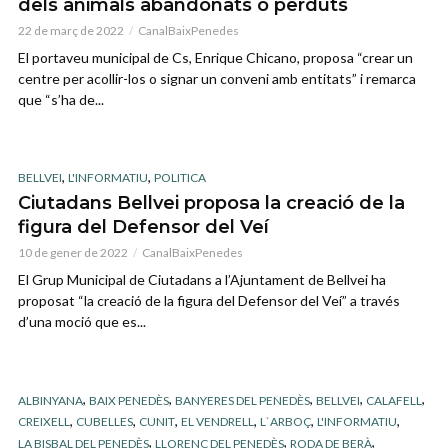
dels animals abandonats o perduts
22 de març de 2022
CanalBaixPenedes
El portaveu municipal de Cs, Enrique Chicano, proposa “crear un
centre per acollir-los o signar un conveni amb entitats” i remarca
que “s’ha de...
,
,
BELLVEI
L'INFORMATIU
POLITICA
Ciutadans Bellvei proposa la creació de la
figura del Defensor del Veí
10 de gener de 2022
CanalBaixPenedes
El Grup Municipal de Ciutadans a l’Ajuntament de Bellvei ha
proposat “la creació de la figura del Defensor del Veí” a través
d’una moció que es...
,
,
,
,
,
ALBINYANA
BAIX PENEDÈS
BANYERES DEL PENEDÈS
BELLVEI
CALAFELL
,
,
,
,
,
,
CREIXELL
CUBELLES
CUNIT
EL VENDRELL
L`ARBOÇ
L'INFORMATIU
,
,
,
LA BISBAL DEL PENEDÈS
LLORENÇ DEL PENEDÈS
RODA DE BERÀ