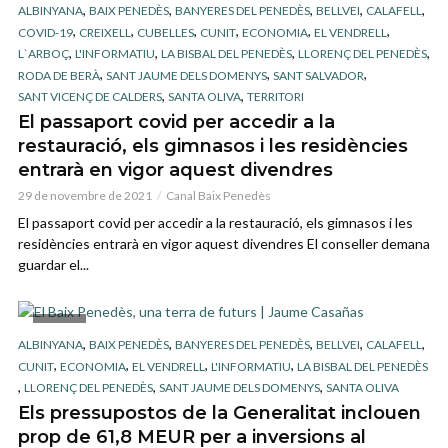
,
,
,
,
,
ALBINYANA
BAIX PENEDÈS
BANYERES DEL PENEDÈS
BELLVEI
CALAFELL
,
,
,
,
,
,
COVID-19
CREIXELL
CUBELLES
CUNIT
ECONOMIA
EL VENDRELL
,
,
,
,
L`ARBOÇ
L'INFORMATIU
LA BISBAL DEL PENEDÈS
LLORENÇ DEL PENEDÈS
,
,
,
RODA DE BERÀ
SANT JAUME DELS DOMENYS
SANT SALVADOR
,
,
SANT VICENÇ DE CALDERS
SANTA OLIVA
TERRITORI
El passaport covid per accedir a la
restauració, els gimnasos i les residències
entrarà en vigor aquest divendres
29 de novembre de 2021
Canal Baix Penedès
El passaport covid per accedir a la restauració, els gimnasos i les
residències entrarà en vigor aquest divendres El conseller demana
guardar el...
IMAGE
,
,
,
,
,
ALBINYANA
BAIX PENEDÈS
BANYERES DEL PENEDÈS
BELLVEI
CALAFELL
,
,
,
,
CUNIT
ECONOMIA
EL VENDRELL
L'INFORMATIU
LA BISBAL DEL PENEDÈS
,
,
,
LLORENÇ DEL PENEDÈS
SANT JAUME DELS DOMENYS
SANTA OLIVA
Els pressupostos de la Generalitat inclouen
prop de 61,8 MEUR per a inversions al