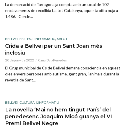
La demarcació de Tarragona ja compta amb un total de 102
enclavaments de recollida i, a tot Catalunya, aquesta xifra puja a
1.486. Cercle...
,
,
,
BELLVEI
FESTES
L'INFORMATIU
SALUT
Crida a Bellvei per un Sant Joan més
inclosiu
20 de juny de 2022
CanalBaixPenedes
El Grup municipal de Cs de Bellvei demana consciencia en aquest
dies envers persones amb autisme, gent gran, i animals durant la
revetlla de Sant...
,
,
BELLVEI
CULTURA
L'INFORMATIU
La novel·la ‘Mai no hem tingut París’ del
penedesenc Joaquim Micó guanya el VI
Premi Bellvei Negre