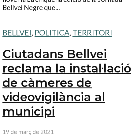
Bellvei Negre que...
BELLVEI
,
POLITICA
,
TERRITORI
Ciutadans Bellvei
reclama la instal·lació
de càmeres de
videovigilància al
municipi
19 de març de 2021