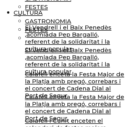
FESTES
CULTURA
GASTRONOMIA
El Vendrell i el Baix Penedès
FESTES
,acomiada Pep Bargalló,
referent de la solidaritat i la
cultura popular
El Vendrell i el Baix Penedès
,acomiada Pep Bargalló,
referent de la solidaritat i la
cultura popular
Calafell enceta la Festa Major de
la Platja amb pregó, correbars i
el concert de Cadena Dial al
Port de Segur
Calafell enceta la Festa Major de
la Platja amb pregó, correbars i
el concert de Cadena Dial al
Port de Segur
Calafell i Cunit enceten el