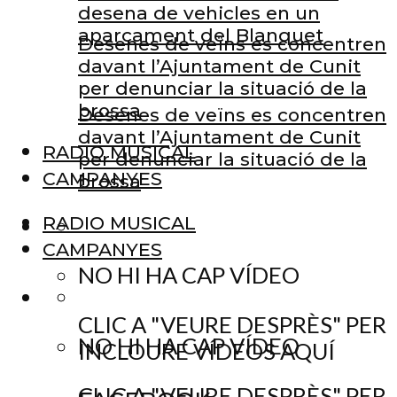
desena de vehicles en un
aparcament del Blanquet
Desenes de veïns es concentren
davant l’Ajuntament de Cunit
per denunciar la situació de la
brossa
Desenes de veïns es concentren
davant l’Ajuntament de Cunit
RADIO MUSICAL
per denunciar la situació de la
CAMPANYES
brossa
RADIO MUSICAL
CAMPANYES
NO HI HA CAP VÍDEO
CLIC A "VEURE DESPRÈS" PER
NO HI HA CAP VÍDEO
INCLOURE VÍDEOS AQUÍ
CLIC A "VEURE DESPRÈS" PER