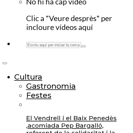
No hi ha cap vídeo
Clic a "Veure desprès" per
incloure vídeos aquí
Cultura
Gastronomia
Festes
El Vendrell i el Baix Penedès
,acomiada Pep Bargalló,
referent de la solidaritat i la