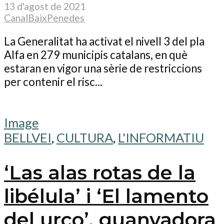
13 d'agost de 2021
CanalBaixPenedes
La Generalitat ha activat el nivell 3 del pla
Alfa en 279 municipis catalans, en què
estaran en vigor una sèrie de restriccions
per contenir el risc...
Image
BELLVEI
,
CULTURA
,
L'INFORMATIU
‘Las alas rotas de la
libélula’ i ‘El lamento
del urco’, guanyadora