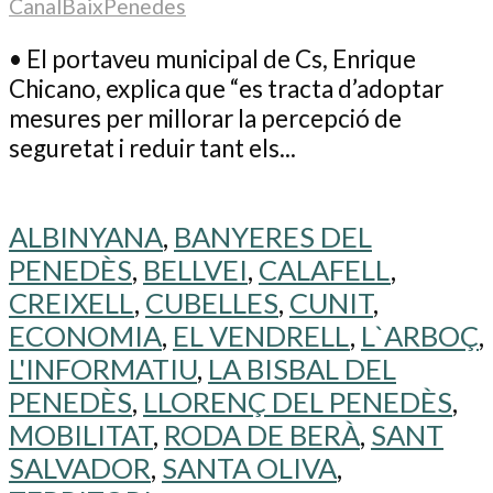
CanalBaixPenedes
• El portaveu municipal de Cs, Enrique
Chicano, explica que “es tracta d’adoptar
mesures per millorar la percepció de
seguretat i reduir tant els...
ALBINYANA
,
BANYERES DEL
PENEDÈS
,
BELLVEI
,
CALAFELL
,
CREIXELL
,
CUBELLES
,
CUNIT
,
ECONOMIA
,
EL VENDRELL
,
L`ARBOÇ
,
L'INFORMATIU
,
LA BISBAL DEL
PENEDÈS
,
LLORENÇ DEL PENEDÈS
,
MOBILITAT
,
RODA DE BERÀ
,
SANT
SALVADOR
,
SANTA OLIVA
,