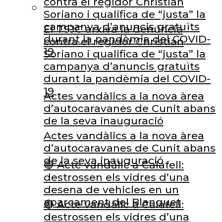
contra el regidor Christian
Soriano i qualifica de “justa” la
campanya d’anuncis gratuïts
El TSJC arxiva la denúncia
durant la pandèmia del COVID-
contra el regidor Christian
19
Soriano i qualifica de “justa” la
campanya d’anuncis gratuïts
durant la pandèmia del COVID-
19
Actes vandàlics a la nova àrea
d’autocaravanes de Cunit abans
de la seva inauguració
Actes vandàlics a la nova àrea
d’autocaravanes de Cunit abans
de la seva inauguració
🔴 Acte vandàlic a Calafell:
destrossen els vidres d’una
desena de vehicles en un
aparcament del Blanquet
🔴 Acte vandàlic a Calafell:
destrossen els vidres d’una