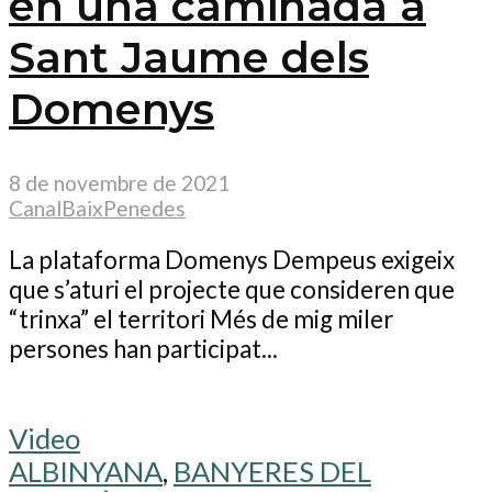
en una caminada a
Sant Jaume dels
Domenys
8 de novembre de 2021
CanalBaixPenedes
La plataforma Domenys Dempeus exigeix
que s’aturi el projecte que consideren que
“trinxa” el territori Més de mig miler
persones han participat...
Video
ALBINYANA
,
BANYERES DEL