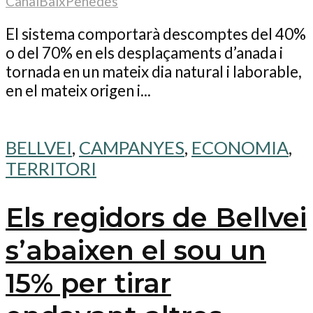
CanalBaixPenedes
El sistema comportarà descomptes del 40%
o del 70% en els desplaçaments d’anada i
tornada en un mateix dia natural i laborable,
en el mateix origen i...
BELLVEI
,
CAMPANYES
,
ECONOMIA
,
TERRITORI
Els regidors de Bellvei
s’abaixen el sou un
15% per tirar