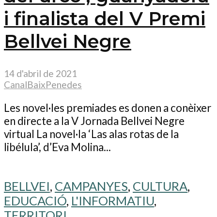
i finalista del V Premi
Bellvei Negre
14 d'abril de 2021
CanalBaixPenedes
Les novel·les premiades es donen a conèixer
en directe a la V Jornada Bellvei Negre
virtual La novel·la ‘Las alas rotas de la
libélula’, d’Eva Molina...
BELLVEI
,
CAMPANYES
,
CULTURA
,
EDUCACIÓ
,
L'INFORMATIU
,
TERRITORI