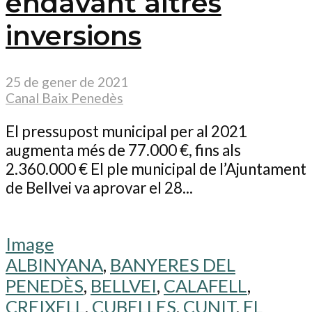
endavant altres
inversions
25 de gener de 2021
Canal Baix Penedès
El pressupost municipal per al 2021
augmenta més de 77.000 €, fins als
2.360.000 € El ple municipal de l’Ajuntament
de Bellvei va aprovar el 28...
Image
ALBINYANA
,
BANYERES DEL
PENEDÈS
,
BELLVEI
,
CALAFELL
,
CREIXELL
,
CUBELLES
,
CUNIT
,
EL