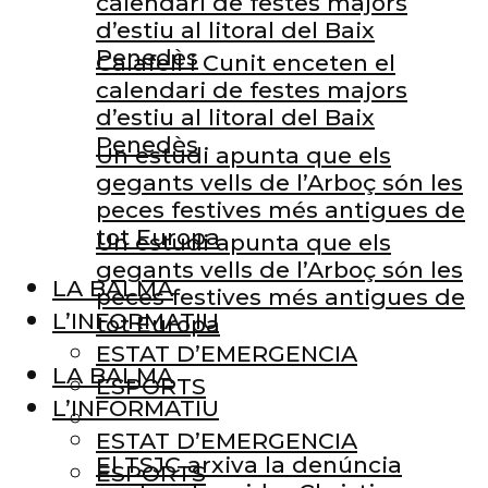
calendari de festes majors
d’estiu al litoral del Baix
Penedès
Calafell i Cunit enceten el
calendari de festes majors
d’estiu al litoral del Baix
Penedès
Un estudi apunta que els
gegants vells de l’Arboç són les
peces festives més antigues de
tot Europa
Un estudi apunta que els
gegants vells de l’Arboç són les
LA BALMA
peces festives més antigues de
L’INFORMATIU
tot Europa
ESTAT D’EMERGENCIA
LA BALMA
ESPORTS
L’INFORMATIU
ESTAT D’EMERGENCIA
El TSJC arxiva la denúncia
ESPORTS